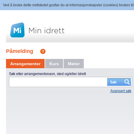
Ved å bruke dette nettstedet godtar du at informasjonskapsler (cookies) brukes til
Påmelding
Arrangementer
Kurs
Møter
Søk etter arrangementsnavn, sted og/eller idrett
Avansert søk