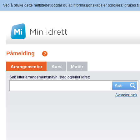
Ved å bruke dette nettstedet godtar du at informasjonskapsler (cookies) brukes til
Påmelding
Arrangementer
Kurs
Møter
Søk etter arrangementsnavn, sted og/eller idrett
Avansert søk