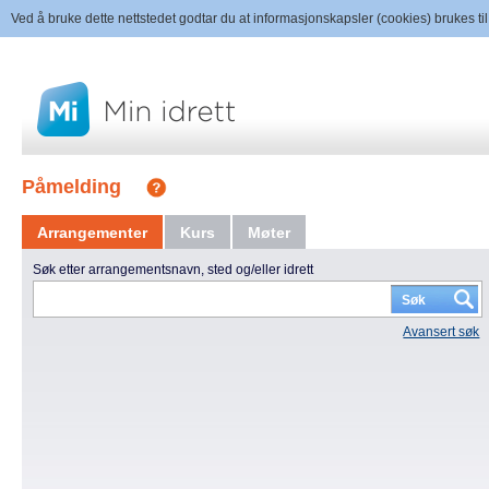
Ved å bruke dette nettstedet godtar du at informasjonskapsler (cookies) brukes til
Påmelding
Arrangementer
Kurs
Møter
Søk etter arrangementsnavn, sted og/eller idrett
Avansert søk