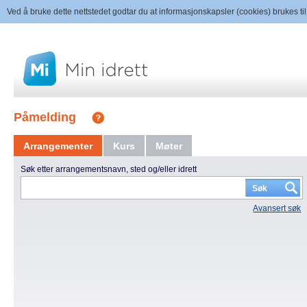
Ved å bruke dette nettstedet godtar du at informasjonskapsler (cookies) brukes til
Påmelding
Arrangementer
Kurs
Møter
Søk etter arrangementsnavn, sted og/eller idrett
Avansert søk