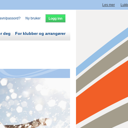
Les mer
Lukk
avn/passord?
Ny bruker
or deg
For klubber og arrangører