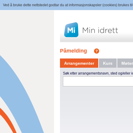
Ved å bruke dette nettstedet godtar du at informasjonskapsler (cookies) brukes til
Påmelding
Arrangementer
Kurs
Møter
Søk etter arrangementsnavn, sted og/eller id